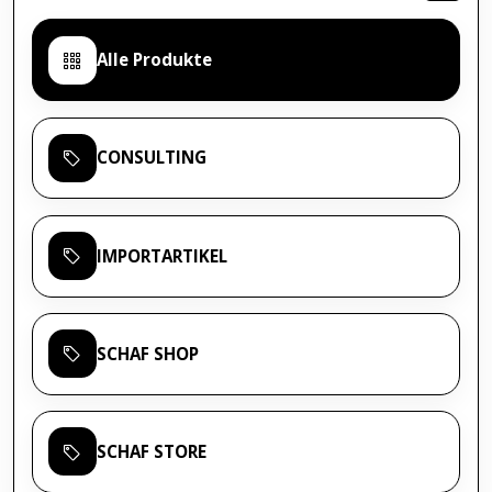
Um in diesem dynamischen Umfeld langfristig 
Alle Produkte
CONSULTING
1. Import aus China: Die wichtigsten Vorteil
IMPORTARTIKEL
Der Bezug von Waren aus China bietet europäi
SCHAF SHOP
Unschlagbare Kosteneffizienz und Skaleneffe
SCHAF STORE
Niedrige Produktionskosten:
Trotz steig